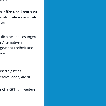
e
um,
offen und kreativ zu
mmeln –
ohne sie vorab
ren
.
irklich besten Lösungen
 Alternativen
gewinnt Freiheit und
gen.
sätze gibt es?
eative Ideen, die du
ie ChatGPT, um weitere