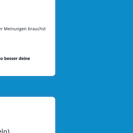
der Meinungen brauchst
n
sto besser deine
ln)