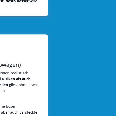
ist, desto besser wird
abwägen)
onen realistisch
hl
Risiken als auch
llen gilt
– ohne etwas
hen.
eine bösen
 aber auch versteckte